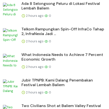
Ada 8 Selongsong Peluru di Lokasi Festival
Lembah Baliem
2 hours ago
0
Telkom Rampungkan Spin-Off InfraCo Tahap
2, InfraNexia Jadi ...
2 hours ago
0
What Indonesia Needs to Achieve 7 Percent
Economic Growth
2 hours ago
0
Jubir TPNPB: Kami Dalang Penembakan
Festival Lembah Baliem
2 hours ago
0
Two Civilians Shot at Baliem Valley Festival