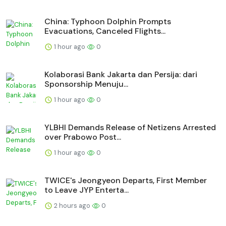
China: Typhoon Dolphin Prompts
Evacuations, Canceled Flights...
1 hour ago
0
Kolaborasi Bank Jakarta dan Persija: dari
Sponsorship Menuju...
1 hour ago
0
YLBHI Demands Release of Netizens Arrested
over Prabowo Post...
1 hour ago
0
TWICE's Jeongyeon Departs, First Member
to Leave JYP Enterta...
2 hours ago
0