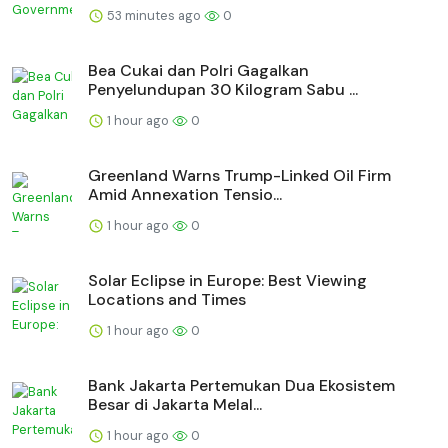
53 minutes ago
0
Bea Cukai dan Polri Gagalkan
Penyelundupan 30 Kilogram Sabu ...
1 hour ago
0
Greenland Warns Trump-Linked Oil Firm
Amid Annexation Tensio...
1 hour ago
0
Solar Eclipse in Europe: Best Viewing
Locations and Times
1 hour ago
0
Bank Jakarta Pertemukan Dua Ekosistem
Besar di Jakarta Melal...
1 hour ago
0