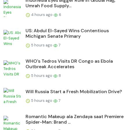
Indonesia Eyes Bigger Role in Global Hajj,
Umrah Food Supply...
4 hours ago
6
US: Abdul El-Sayed Wins Contentious
Michigan Senate Primary
5 hours ago
7
WHO's Tedros Visits DR Congo as Ebola
Outbreak Accelerates
5 hours ago
8
Will Russia Start a Fresh Mobilization Drive?
5 hours ago
7
Romantic Makeup ala Zendaya saat Premiere
Spider-Man: Brand ...