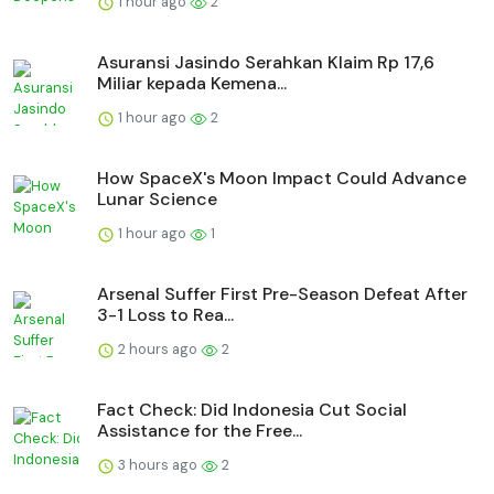
1 hour ago
2
Asuransi Jasindo Serahkan Klaim Rp 17,6
Miliar kepada Kemena...
1 hour ago
2
How SpaceX's Moon Impact Could Advance
Lunar Science
1 hour ago
1
Arsenal Suffer First Pre-Season Defeat After
3-1 Loss to Rea...
2 hours ago
2
Fact Check: Did Indonesia Cut Social
Assistance for the Free...
3 hours ago
2