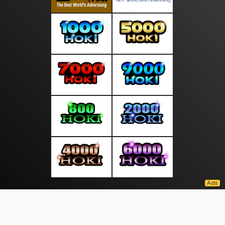
About Us
·
Contact Us
·
Terms & Conditions
·