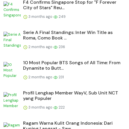
F4 Confirms Singapore Stop for "F Forever
City of Stars" Reu...
3 months ago
249
Serie A Final Standings: Inter Win Title as
Roma, Como Book ...
2 months ago
236
10 Most Popular BTS Songs of All Time: From
Dynamite to Butt...
2 months ago
231
Profil Lengkap Member WayV, Sub Unit NCT
yang Populer
3 months ago
222
Ragam Warna Kulit Orang Indonesia: Dari
Kuning Langsat - Saw...