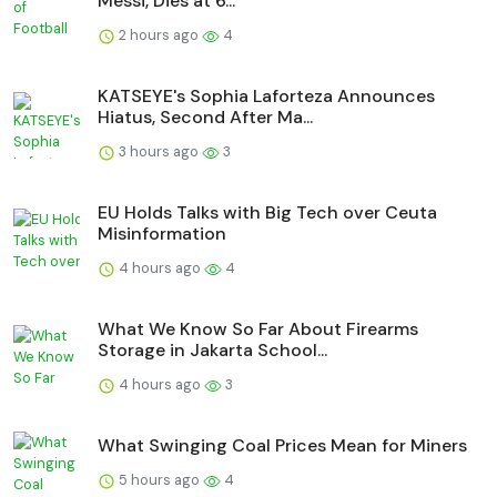
Messi, Dies at 6...
2 hours ago
4
KATSEYE's Sophia Laforteza Announces
Hiatus, Second After Ma...
3 hours ago
3
EU Holds Talks with Big Tech over Ceuta
Misinformation
4 hours ago
4
What We Know So Far About Firearms
Storage in Jakarta School...
4 hours ago
3
What Swinging Coal Prices Mean for Miners
5 hours ago
4