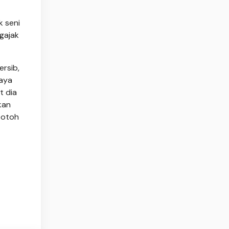
k seni
ngajak
rsib,
Raya
t dia
kan
botoh