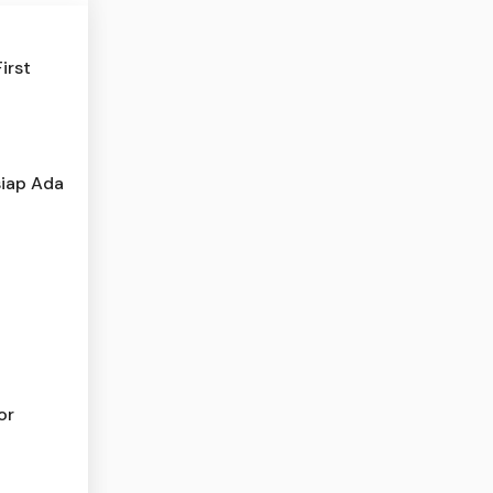
irst
siap Ada
or