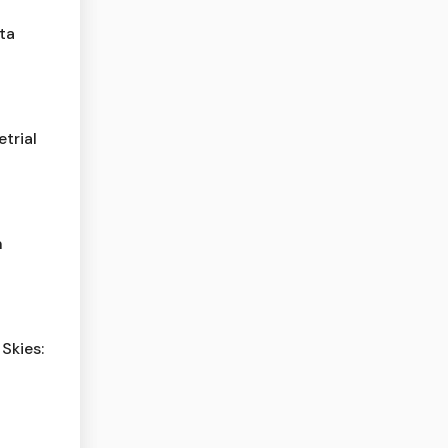
ta
trial
n
Skies: