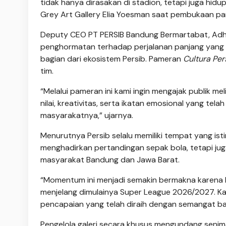
tidak hanya dirasakan di stadion, tetapi juga hidu
Grey Art Gallery Elia Yoesman saat pembukaan pam
Deputy CEO PT PERSIB Bandung Bermartabat, Adh
penghormatan terhadap perjalanan panjang yang tel
bagian dari ekosistem Persib. Pameran
Cultura Per
tim.
“Melalui pameran ini kami ingin mengajak publik mel
nilai, kreativitas, serta ikatan emosional yang t
masyarakatnya,” ujarnya.
Menurutnya Persib selalu memiliki tempat yang ist
menghadirkan pertandingan sepak bola, tetapi juga
masyarakat Bandung dan Jawa Barat.
“Momentum ini menjadi semakin bermakna karena 
menjelang dimulainya Super League 2026/2027. Ka
pencapaian yang telah diraih dengan semangat ba
Pengelola galeri secara khusus mengundang senima