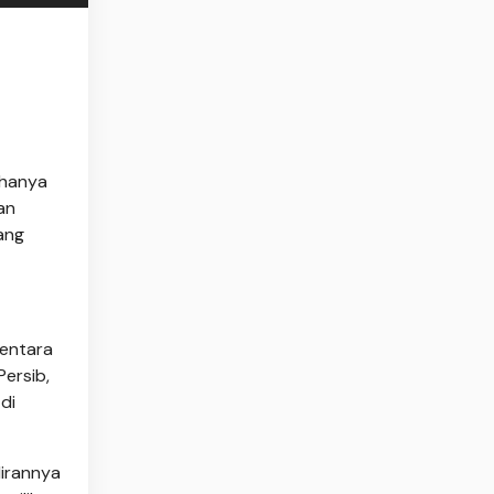
 hanya
an
ang
mentara
Persib,
 di
dirannya