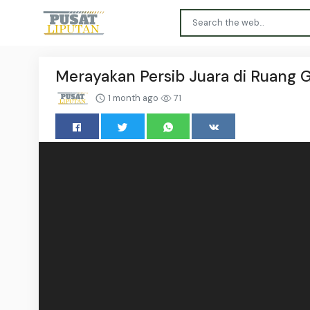
Merayakan Persib Juara di Ruang G
1 month ago
71