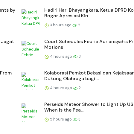
ents by
Hadiri Hari Bhayangkara, Ketua DPRD Ko
Bogor Apresiasi Kin...
3 hours ago
2
 Jagat
Court Schedules Febrie Adriansyah's Pre
Motions
4 hours ago
3
 From
Kolaborasi Pemkot Bekasi dan Kejaksaa
Dukung Olahraga bagi ...
4 hours ago
2
Perseids Meteor Shower to Light Up US 
When Is the Pea...
5 hours ago
3