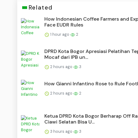
Related
How Indonesian Coffee Farmers and Exp
Face EUDR Rules
1 hour ago
2
DPRD Kota Bogor Apresiasi Pelatihan T
Mocaf dari IPB un...
2 hours ago
3
How Gianni Infantino Rose to Rule Foot
2 hours ago
2
Ketua DPRD Kota Bogor Berharap Off R
Ciawi Selatan Bisa U...
3 hours ago
3