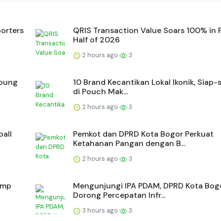
orters
QRIS Transaction Value Soars 100% in F
Half of 2026
2 hours ago
3
epung
10 Brand Kecantikan Lokal Ikonik, Siap-
di Pouch Mak...
2 hours ago
3
ball
Pemkot dan DPRD Kota Bogor Perkuat
Ketahanan Pangan dengan B...
2 hours ago
3
amp
Mengunjungi IPA PDAM, DPRD Kota Bog
Dorong Percepatan Infr...
3 hours ago
3