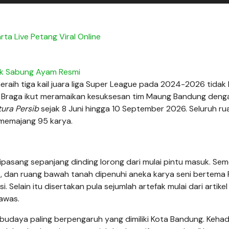
rta Live Petang Viral Online
nk Sabung Ayam Resmi
raih tiga kail juara liga Super League pada 2024-2026 tidak
alan Braga ikut meramaikan kesuksesan tim Maung Bandung deng
tura Persib
sejak 8 Juni hingga 10 September 2026. Seluruh ru
k memajang 95 karya.
ipasang sepanjang dinding lorong dari mulai pintu masuk. Se
as, dan ruang bawah tanah dipenuhi aneka karya seni bertema 
i. Selain itu disertakan pula sejumlah artefak mulai dari artikel
awas.
 budaya paling berpengaruh yang dimiliki Kota Bandung. Keha