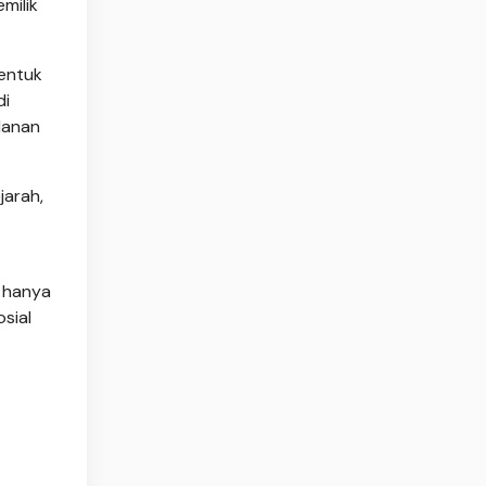
milik
entuk
di
lanan
jarah,
k hanya
sial