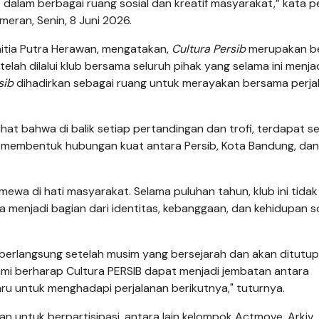
p dalam berbagai ruang sosial dan kreatif masyarakat,” kata pe
eran, Senin, 8 Juni 2026.
itia Putra Herawan, mengatakan,
Cultura Persib
merupakan b
ah dilalui klub bersama seluruh pihak yang selama ini menja
sib
dihadirkan sebagai ruang untuk merayakan bersama perja
ihat bahwa di balik setiap pertandingan dan trofi, terdapat se
elah membentuk hubungan kuat antara Persib, Kota Bandung, dan
imewa di hati masyarakat. Selama puluhan tahun, klub ini tida
 menjadi bagian dari identitas, kebanggaan, dan kehidupan so
berlangsung setelah musim yang bersejarah dan akan ditutup
mi berharap Cultura PERSIB dapat menjadi jembatan antara
ru untuk menghadapi perjalanan berikutnya," tuturnya.
n untuk berpartisipasi, antara lain kelompok Actmove, Arkiv