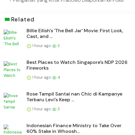
Pengamat yang Kritik Prabowo Dilaporkan ke Polisi
Related
Billie Eilish's 'The Bell Jar' Movie: First Look,
Cast, and ...
1 hour ago
3
Best Places to Watch Singapore's NDP 2026
Fireworks
1 hour ago
4
Rose Tampil Santai nan Chic di Kampanye
Terbaru Levi's Keep ...
1 hour ago
3
Indonesian Finance Ministry to Take Over
60% Stake in Whoosh...