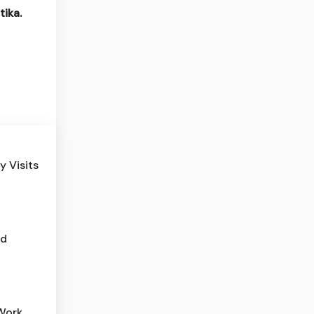
ika.
y Visits
dd
 Work