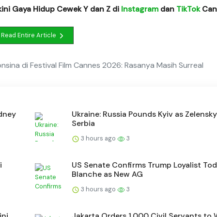
kini Gaya Hidup Cewek Y dan Z di
Instagram
dan
TikTok
Cant
Read Entire Article
onsina di Festival Film Cannes 2026: Rasanya Masih Surreal
ydney
Ukraine: Russia Pounds Kyiv as Zelensky
Serbia
3 hours ago
3
i
US Senate Confirms Trump Loyalist To
Blanche as New AG
3 hours ago
3
ini
Jakarta Orders 1,000 Civil Servants to