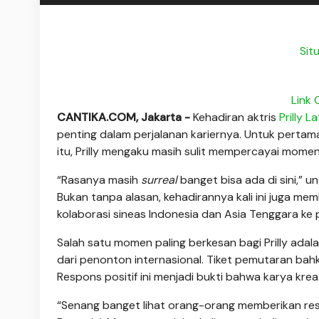
Sit
Link 
CANTIKA.COM, Jakarta -
Kehadiran aktris
Prilly L
penting dalam perjalanan kariernya. Untuk pertama k
itu, Prilly mengaku masih sulit mempercayai momen 
“Rasanya masih
surreal
banget bisa ada di sini,” 
Bukan tanpa alasan, kehadirannya kali ini juga m
kolaborasi sineas Indonesia dan Asia Tenggara ke 
Salah satu momen paling berkesan bagi Prilly ada
dari penonton internasional.
Tiket pemutaran bahka
Respons positif ini menjadi bukti bahwa karya kre
“Senang banget lihat orang-orang memberikan resp