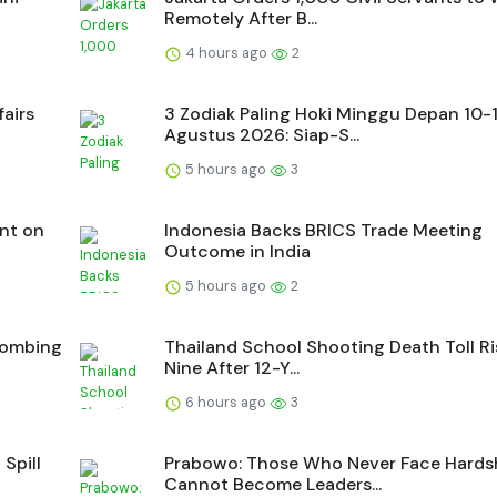
Remotely After B...
4 hours ago
2
fairs
3 Zodiak Paling Hoki Minggu Depan 10-
Agustus 2026: Siap-S...
5 hours ago
3
nt on
Indonesia Backs BRICS Trade Meeting
Outcome in India
5 hours ago
2
Bombing
Thailand School Shooting Death Toll Ri
Nine After 12-Y...
6 hours ago
3
Spill
Prabowo: Those Who Never Face Hards
Cannot Become Leaders...