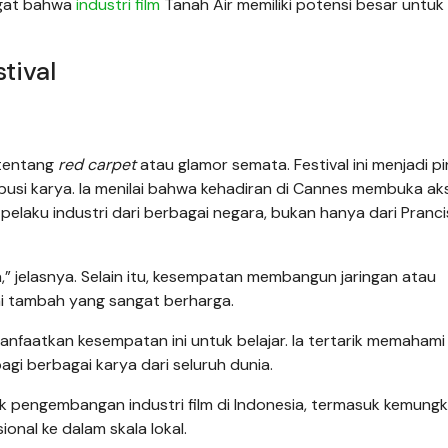
ingat bahwa
industri film
Tanah Air memiliki potensi besar untuk
tival
tentang
red carpet
atau glamor semata. Festival ini menjadi p
busi karya.
Ia menilai bahwa kehadiran di Cannes membuka ak
leh pelaku industri dari berbagai negara, bukan hanya dari Pranc
ia,” jelasnya. Selain itu, kesempatan membangun jaringan atau
lai tambah yang sangat berharga.
manfaatkan kesempatan ini untuk belajar. Ia tertarik memahami
 berbagai karya dari seluruh dunia.
tuk pengembangan industri film di Indonesia, termasuk kemung
onal ke dalam skala lokal.