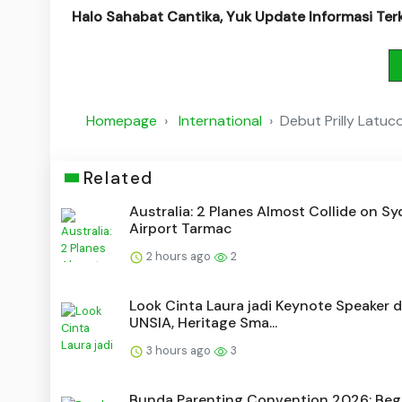
Halo Sahabat Cantika, Yuk Update Informasi Ter
Homepage
International
Debut Prilly Latuc
Related
Australia: 2 Planes Almost Collide on S
Airport Tarmac
2 hours ago
2
Look Cinta Laura jadi Keynote Speaker d
UNSIA, Heritage Sma...
3 hours ago
3
Bunda Parenting Convention 2026: Beg