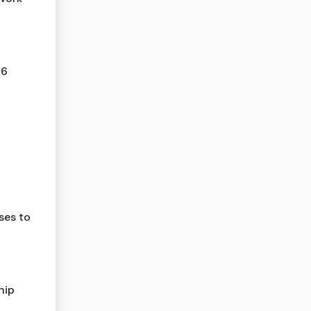
16
ses to
hip