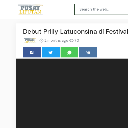
Debut Prilly Latuconsina di Festiv
2 months ago
70