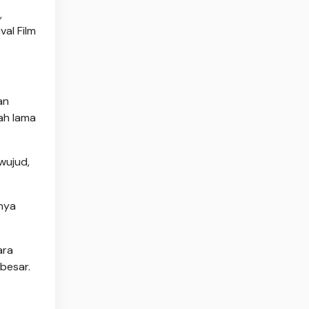
,
val Film
an
dah lama
wujud,
anya
ara
 besar.