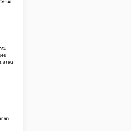
 terus
intu
ses
is atau
kinan