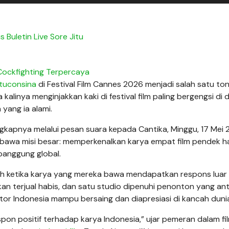
us Buletin Live Sore Jitu
Cockfighting Terpercaya
atuconsina
di Festival Film Cannes 2026 menjadi salah satu to
alinya menginjakkan kaki di festival film paling bergengsi di 
yang ia alami.
ungkapnya melalui pesan suara kepada Cantika, Minggu, 17 Mei 
embawa misi besar: memperkenalkan karya empat film pendek ha
panggung global.
lah ketika karya yang mereka bawa mendapatkan respons luar
n terjual habis, dan satu studio dipenuhi penonton yang ant
ator Indonesia mampu bersaing dan diapresiasi di kancah duni
on positif terhadap karya Indonesia,” ujar pemeran dalam fi