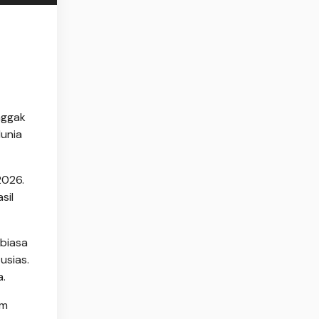
nggak
dunia
2026.
sil
 biasa
usias.
a.
lm