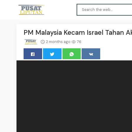
PM Malaysia Kecam Israel Tahan Akt
2 months ago
76