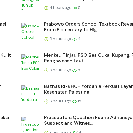
4 hours ago
5
mell
Prabowo Orders School Textbook Rev
From Elementary to Hig...
5 hours ago
4
Kulit
Menkeu Tinjau PSO Bea Cukai Kupang, 
Pengawasan Laut
5 hours ago
5
n
Baznas RI-KHCF Yordania Perkuat Laya
Kesehatan Palestina
6 hours ago
15
eksi
Prosecutors Question Febrie Adriansya
Suspect and Witnes...
7 hours ago
14