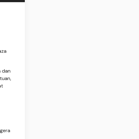
aza
a dan
tuan,
at
egera