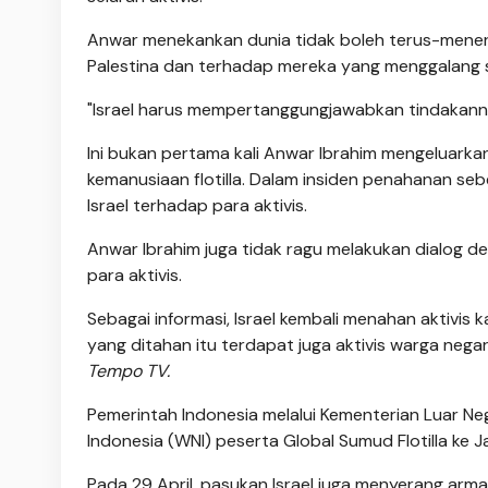
Anwar menekankan dunia tidak boleh terus-mener
Palestina dan terhadap mereka yang menggalang 
"Israel harus mempertanggungjawabkan tindakanny
Ini bukan pertama kali Anwar Ibrahim mengeluarkan
kemanusiaan flotilla. Dalam insiden penahanan se
Israel terhadap para aktivis.
Anwar Ibrahim juga tidak ragu melakukan dialog
para aktivis.
Sebagai informasi, Israel kembali menahan aktivis
yang ditahan itu terdapat juga aktivis warga neg
Tempo TV.
Pemerintah Indonesia melalui Kementerian Luar N
Indonesia (WNI) peserta Global Sumud Flotilla ke 
Pada 29 April, pasukan Israel juga menyerang armad