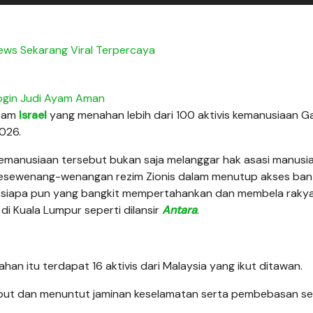
News Sekarang Viral Terpercaya
ogin Judi Ayam Aman
ecam
Israel
yang menahan lebih dari 100 aktivis kemanusiaan G
2026.
kemanusiaan tersebut bukan saja melanggar hak asasi manusi
 kesewenang-wenangan rezim Zionis dalam menutup akses ban
 siapa pun yang bangkit mempertahankan dan membela raky
di Kuala Lumpur seperti dilansir
Antara
.
an itu terdapat 16 aktivis dari Malaysia yang ikut ditawan.
but dan menuntut jaminan keselamatan serta pembebasan s