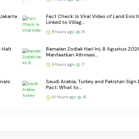
Jakarta
Fact Check: Is Viral Video of Land Evict
Linked to Villag...
8 hours ago
15
 Halt
Ramalan Zodiak Hari Ini, 8 Agustus 202
Manfaatkan Afirmasi...
9 hours ago
17
nals:
Saudi Arabia, Turkey and Pakistan Sign
Pact: What to...
10 hours ago
16