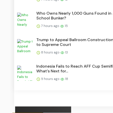
Who Owns Nearly 1,000 Guns Found in 
School Bunker?
7 hours ago
15
Trump to Appeal Ballroom Construction
to Supreme Court
8 hours ago
13
Indonesia Fails to Reach AFF Cup Semifi
What's Next for...
9 hours ago
18