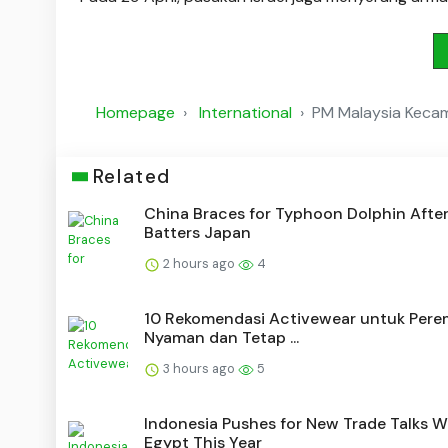
Homepage
International
PM Malaysia Kecam 
Related
China Braces for Typhoon Dolphin After
Batters Japan
2 hours ago
4
10 Rekomendasi Activewear untuk Pere
Nyaman dan Tetap ...
3 hours ago
5
Indonesia Pushes for New Trade Talks W
Egypt This Year