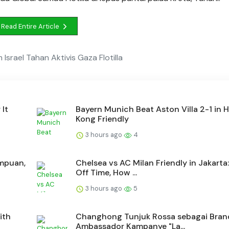
Read Entire Article
Israel Tahan Aktivis Gaza Flotilla
 It
Bayern Munich Beat Aston Villa 2-1 in 
Kong Friendly
3 hours ago
4
mpuan,
Chelsea vs AC Milan Friendly in Jakarta:
Off Time, How ...
3 hours ago
5
ith
Changhong Tunjuk Rossa sebagai Bran
Ambassador Kampanye "La...