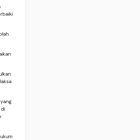
h
rbaiki
lah.
aikan
ulkan
Jaksa
 yang
 di
n
 hukum