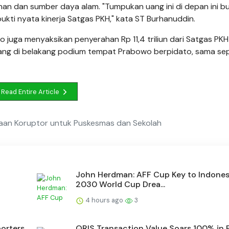
nan dan sumber daya alam. "Tumpukan uang ini di depan ini b
ukti nyata kinerja Satgas PKH," kata ST Burhanuddin.
wo juga menyaksikan penyerahan Rp 11,4 triliun dari Satgas PKH
jang di belakang podium tempat Prabowo berpidato, sama sep
Read Entire Article
aan Koruptor untuk Puskesmas dan Sekolah
John Herdman: AFF Cup Key to Indones
2030 World Cup Drea...
4 hours ago
3
orters
QRIS Transaction Value Soars 100% in F