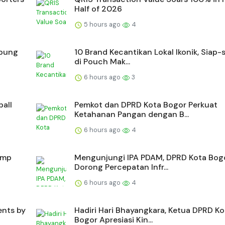
Half of 2026
5 hours ago
4
epung
10 Brand Kecantikan Lokal Ikonik, Siap-
di Pouch Mak...
6 hours ago
3
ball
Pemkot dan DPRD Kota Bogor Perkuat
Ketahanan Pangan dengan B...
6 hours ago
4
amp
Mengunjungi IPA PDAM, DPRD Kota Bog
Dorong Percepatan Infr...
6 hours ago
4
ents by
Hadiri Hari Bhayangkara, Ketua DPRD Ko
Bogor Apresiasi Kin...