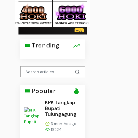
Trending
Popular
KPK Tangkap
Bupati
Tulungagung
3 months ago
19224