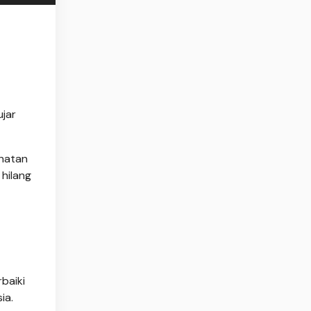
ujar
ehatan
 hilang
baiki
ia.