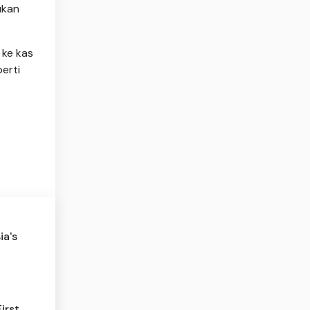
ukan
 ke kas
erti
ia's
irst