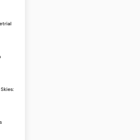
trial
n
Skies:
s