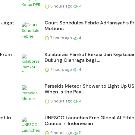
6 hours ago
4
 Jagat
Court Schedules Febrie Adriansyah's Pre
Motions
7 hours ago
4
 From
Kolaborasi Pemkot Bekasi dan Kejaksaa
Dukung Olahraga bagi ...
7 hours ago
4
Perseids Meteor Shower to Light Up US 
When Is the Pea...
8 hours ago
4
nt in
UNESCO Launches Free Global AI Ethic
Course in Indonesian
9 hours ago
11