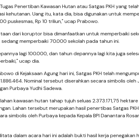
Tugas Penertiban Kawasan Hutan atau Satgas PKH yang tela
asi kehutanan. Uang itu, kata dia, bisa digunakan untuk mempe
.000 puskesmas, Rp 10 triliun," ucap Prabowo.
aan dari koruptor bisa dimanfaatkan untuk memperbaiki seko
h sedang memperbaiki 70.000 sekolah pada tahun ini.
pannya lagi 100.000, dan tahun depannya lagi kita juga seles
rbaiki," ucap dia.
bowo di Kejaksaan Agung hari ini, Satgas PKH telah mengump
51.886.464. Nominal tersebut diserahkan secara simbolis oleh 
ngan Purbaya Yudhi Sadewa.
 lahan kawasan hutan tahap tujuh seluas 2.373.171,75 hektare
ngan. Lahan tersebut merupakan hasil penertibas Satgas PKH
ara simbolis oleh Purbaya kepada Kepala BPI Danantara Rosa
ata dalam acara hari ini adalah bukti hasil kerja penegakan