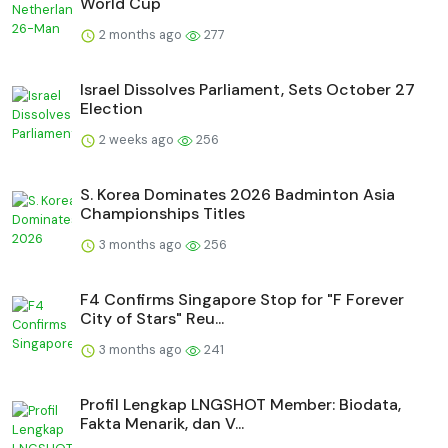
World Cup
2 months ago
277
Israel Dissolves Parliament, Sets October 27
Election
2 weeks ago
256
S. Korea Dominates 2026 Badminton Asia
Championships Titles
3 months ago
256
F4 Confirms Singapore Stop for "F Forever
City of Stars" Reu...
3 months ago
241
Profil Lengkap LNGSHOT Member: Biodata,
Fakta Menarik, dan V...