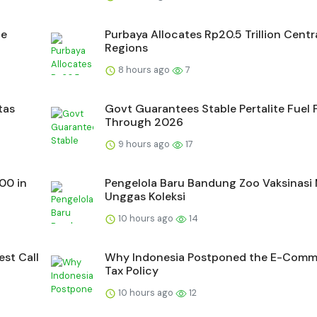
ne
Purbaya Allocates Rp20.5 Trillion Centra
Regions
8 hours ago
7
tas
Govt Guarantees Stable Pertalite Fuel 
Through 2026
9 hours ago
17
00 in
Pengelola Baru Bandung Zoo Vaksinasi
Unggas Koleksi
10 hours ago
14
est Call
Why Indonesia Postponed the E-Comm
Tax Policy
10 hours ago
12