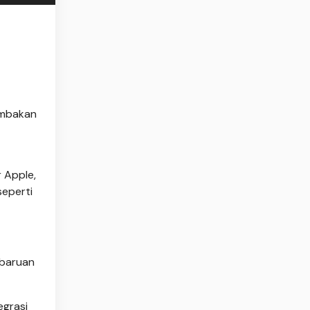
ombakan
 Apple,
seperti
mbaruan
egrasi