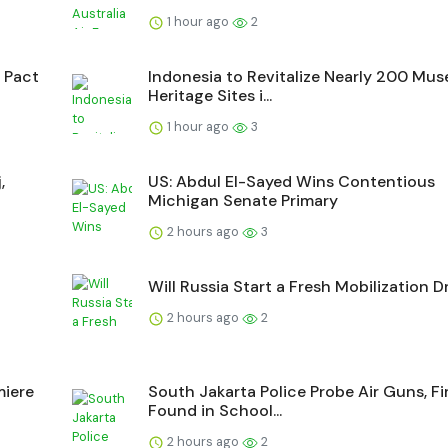
1 hour ago
2
t Pact
Indonesia to Revitalize Nearly 200 Mu
Heritage Sites i...
1 hour ago
3
,
US: Abdul El-Sayed Wins Contentious
Michigan Senate Primary
2 hours ago
3
Will Russia Start a Fresh Mobilization D
2 hours ago
2
miere
South Jakarta Police Probe Air Guns, F
Found in School...
2 hours ago
2