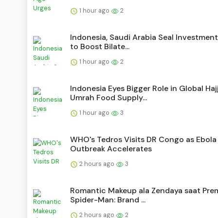
1 hour ago
2
Indonesia, Saudi Arabia Seal Investmen
to Boost Bilate...
1 hour ago
2
Indonesia Eyes Bigger Role in Global Hajj
Umrah Food Supply...
1 hour ago
3
WHO's Tedros Visits DR Congo as Ebola
Outbreak Accelerates
2 hours ago
3
Romantic Makeup ala Zendaya saat Pre
Spider-Man: Brand ...
2 hours ago
2