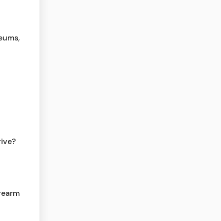
seums,
rive?
irearm