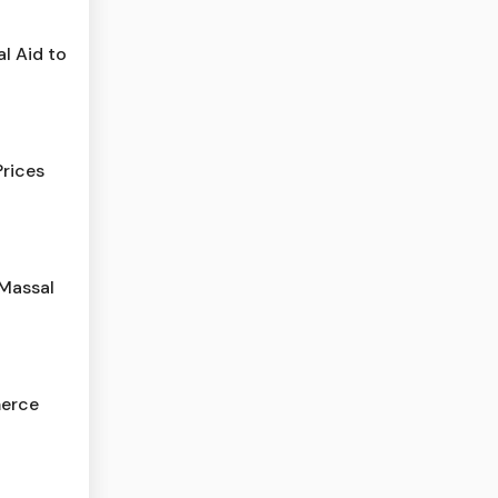
l Aid to
Prices
 Massal
erce