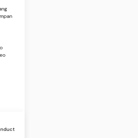
yang
yimpan
eo
deo
Conduct