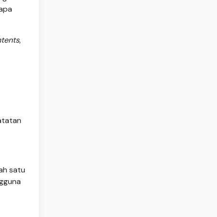
rapa
ntents
,
atatan
ah satu
ngguna