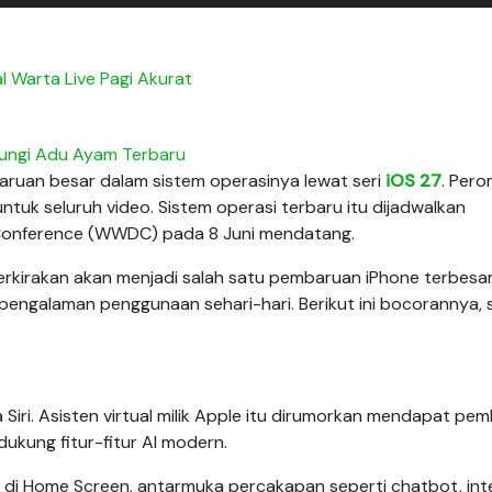
l Warta Live Pagi Akurat
ungi Adu Ayam Terbaru
ruan besar dalam sistem operasinya lewat seri
i
OS 27
. Per
ntuk seluruh video. Sistem operasi terbaru itu dijadwalkan
 Conference (WWDC) pada 8 Juni mendatang.
rkirakan akan menjadi salah satu pembaruan iPhone terbesar
engalaman penggunaan sehari-hari. Berikut ini bocorannya, 
Siri. Asisten virtual milik Apple itu dirumorkan mendapat pe
kung fitur-fitur AI modern.
u di Home Screen, antarmuka percakapan seperti chatbot, int