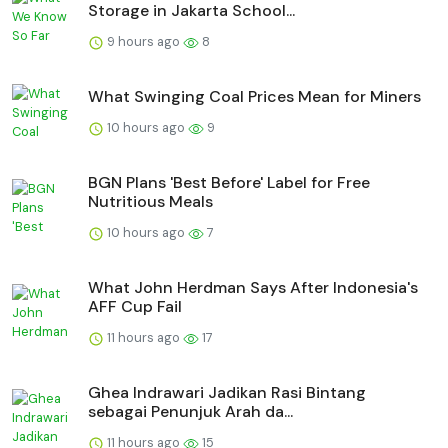
Storage in Jakarta School...
9 hours ago
8
What Swinging Coal Prices Mean for Miners
10 hours ago
9
BGN Plans 'Best Before' Label for Free
Nutritious Meals
10 hours ago
7
What John Herdman Says After Indonesia's
AFF Cup Fail
11 hours ago
17
Ghea Indrawari Jadikan Rasi Bintang
sebagai Penunjuk Arah da...
11 hours ago
15