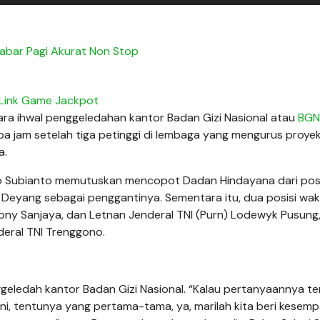
Kabar Pagi Akurat Non Stop
Link Game Jackpot
ara ihwal penggeledahan kantor Badan Gizi Nasional atau
BG
apa jam setelah tiga petinggi di lembaga yang mengurus proy
a.
wo Subianto memutuskan mencopot Dadan Hindayana dari posi
Deyang sebagai penggantinya. Sementara itu, dua posisi wak
ony Sanjaya, dan Letnan Jenderal TNI (Purn) Lodewyk Pusung, 
deral TNI Trenggono.
ggeledah kantor Badan Gizi Nasional. “Kalau pertanyaannya t
 ini, tentunya yang pertama-tama, ya, marilah kita beri kesem