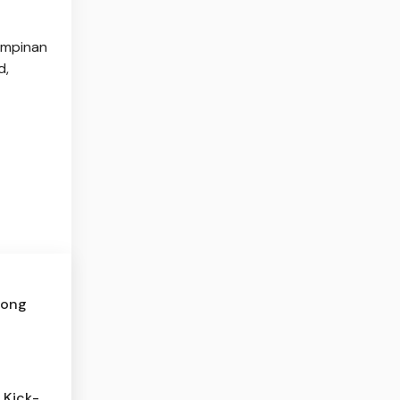
impinan
d,
Hong
 Kick-