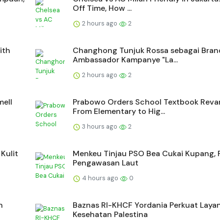
Off Time, How ...
2 hours ago
2
ith
Changhong Tunjuk Rossa sebagai Bran
Ambassador Kampanye "La...
2 hours ago
2
mell
Prabowo Orders School Textbook Rev
From Elementary to Hig...
3 hours ago
2
Kulit
Menkeu Tinjau PSO Bea Cukai Kupang, 
Pengawasan Laut
4 hours ago
0
n
Baznas RI-KHCF Yordania Perkuat Laya
Kesehatan Palestina