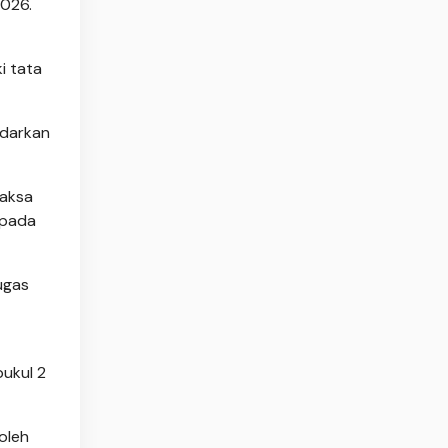
2026.
i tata
ndarkan
Jaksa
 pada
ugas
ukul 2
oleh