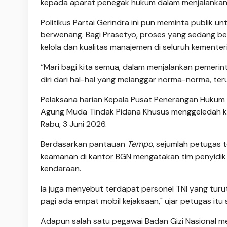
kepada aparat penegak hukum dalam menjalankan 
Politikus Partai Gerindra ini pun meminta publik u
berwenang. Bagi Prasetyo, proses yang sedang be
kelola dan kualitas manajemen di seluruh kemente
“Mari bagi kita semua, dalam menjalankan pemerin
diri dari hal-hal yang melanggar norma-norma, t
Pelaksana harian Kepala Pusat Penerangan Huku
Agung Muda Tindak Pidana Khusus menggeledah kant
Rabu, 3 Juni 2026.
Berdasarkan pantauan
Tempo
, sejumlah petugas 
keamanan di kantor BGN mengatakan tim penyidik
kendaraan.
Ia juga menyebut terdapat personel TNI yang tur
pagi ada empat mobil kejaksaan," ujar petugas itu 
Adapun salah satu pegawai Badan Gizi Nasional me