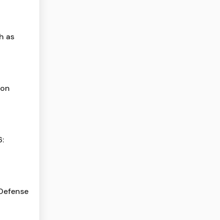
h as
ion
6:
 Defense