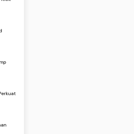
d
amp
Perkuat
nan