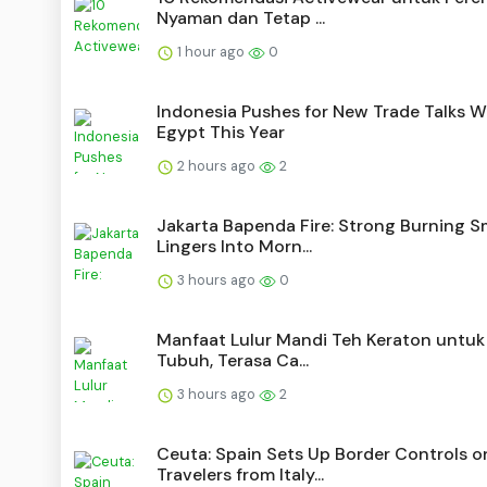
Nyaman dan Tetap ...
1 hour ago
0
Indonesia Pushes for New Trade Talks W
Egypt This Year
2 hours ago
2
Jakarta Bapenda Fire: Strong Burning S
Lingers Into Morn...
3 hours ago
0
Manfaat Lulur Mandi Teh Keraton untuk 
Tubuh, Terasa Ca...
3 hours ago
2
Ceuta: Spain Sets Up Border Controls o
Travelers from Italy...