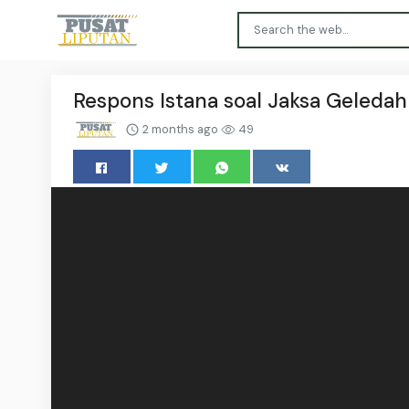
Respons Istana soal Jaksa Geleda
2 months ago
49