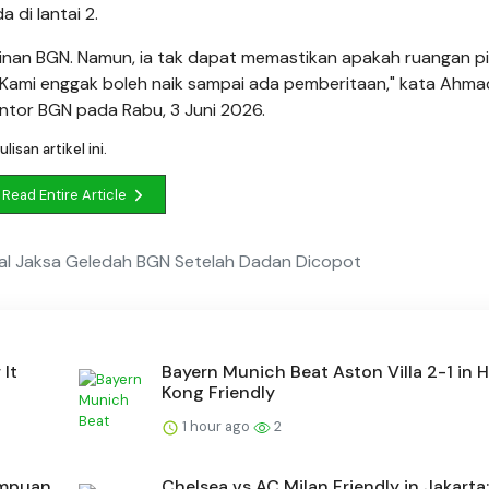
di lantai 2.
pinan BGN. Namun, ia tak dapat memastikan apakah ruangan p
 "Kami enggak boleh naik sampai ada pemberitaan," kata Ahma
ntor BGN pada Rabu, 3 Juni 2026.
isan artikel ini.
Read Entire Article
al Jaksa Geledah BGN Setelah Dadan Dicopot
 It
Bayern Munich Beat Aston Villa 2-1 in 
Kong Friendly
1 hour ago
2
mpuan,
Chelsea vs AC Milan Friendly in Jakarta: