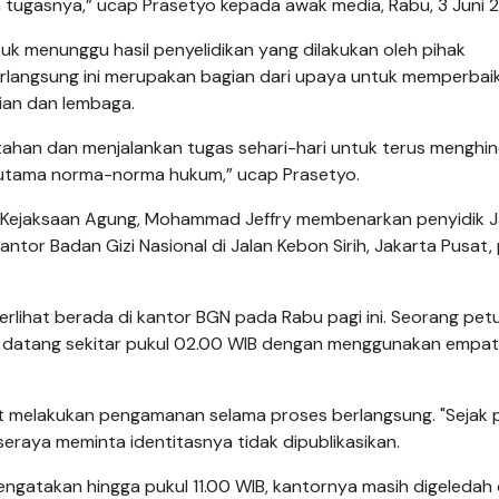
tugasnya,” ucap Prasetyo kepada awak media, Rabu, 3 Juni 
ntuk menunggu hasil penyelidikan yang dilakukan oleh pihak
rlangsung ini merupakan bagian dari upaya untuk memperbaik
rian dan lembaga.
tahan dan menjalankan tugas sehari-hari untuk terus menghi
erutama norma-norma hukum,” ucap Prasetyo.
m Kejaksaan Agung, Mohammad Jeffry membenarkan penyidik 
or Badan Gizi Nasional di Jalan Kebon Sirih, Jakarta Pusat,
terlihat berada di kantor BGN pada Rabu pagi ini. Seorang pet
 datang sekitar pukul 02.00 WIB dengan menggunakan empat
ut melakukan pengamanan selama proses berlangsung. "Sejak p
seraya meminta identitasnya tidak dipublikasikan.
ngatakan hingga pukul 11.00 WIB, kantornya masih digeledah 