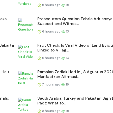
5 hours ago
15
eksi
Prosecutors Question Febrie Adriansya
Suspect and Witnes...
6 hours ago
13
Jakarta
Fact Check: Is Viral Video of Land Evict
Linked to Villag...
6 hours ago
14
 Halt
Ramalan Zodiak Hari Ini, 8 Agustus 202
Manfaatkan Afirmasi...
7 hours ago
16
nals:
Saudi Arabia, Turkey and Pakistan Sign
Pact: What to...
8 hours ago
15