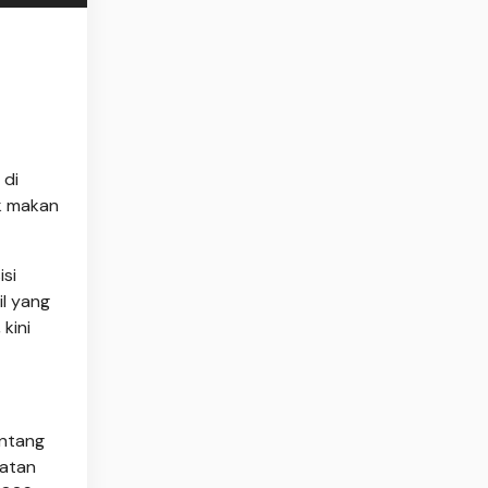
N
di
ek makan
si
il yang
kini
entang
patan