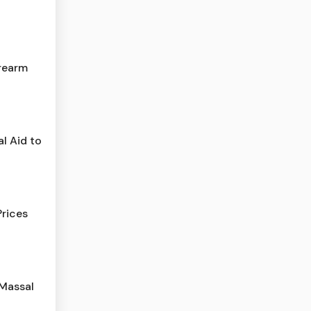
irearm
l Aid to
Prices
 Massal