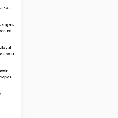
dekat
bangan.
sesuai
wilayah
ara saat
mesin
 dapat
.