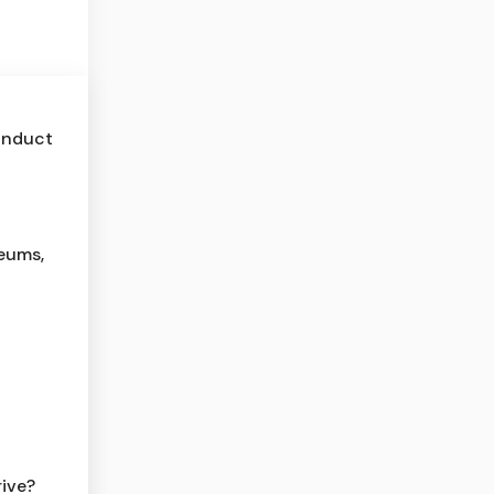
Conduct
seums,
rive?