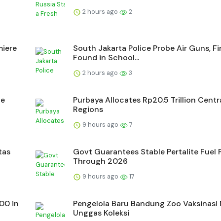
2 hours ago
2
miere
South Jakarta Police Probe Air Guns, F
Found in School...
2 hours ago
3
ne
Purbaya Allocates Rp20.5 Trillion Centra
Regions
9 hours ago
7
tas
Govt Guarantees Stable Pertalite Fuel 
Through 2026
9 hours ago
17
00 in
Pengelola Baru Bandung Zoo Vaksinasi
Unggas Koleksi