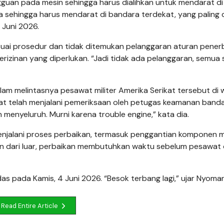
uan pada mesin sehingga harus dialihkan untuk mendarat di
a sehingga harus mendarat di bandara terdekat, yang paling 
 Juni 2026.
uai prosedur dan tidak ditemukan pelanggaran aturan pener
izinan yang diperlukan. “Jadi tidak ada pelanggaran, semua 
am melintasnya pesawat militer Amerika Serikat tersebut di 
at telah menjalani pemeriksaan oleh petugas keamanan band
enyeluruh. Murni karena trouble engine,” kata dia.
enjalani proses perbaikan, termasuk penggantian komponen 
an dari luar, perbaikan membutuhkan waktu sebelum pesawat
s pada Kamis, 4 Juni 2026. “Besok terbang lagi,” ujar Nyoman
Read Entire Article