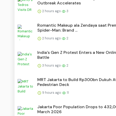
Outbreak Accelerates
2 hours ago
3
Romantic Makeup ala Zendaya saat Pre
Spider-Man: Brand ...
2 hours ago
2
India's Gen Z Protest Enters a New Onli
Battle
3 hours ago
2
MRT Jakarta to Build Rp300bn Dukuh A
Pedestrian Deck
9 hours ago
11
Jakarta Poor Population Drops to 432,0
March 2026