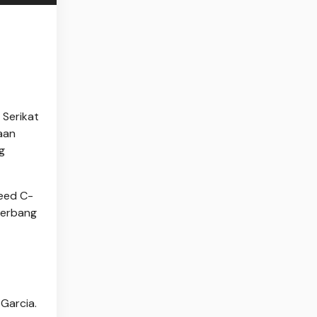
Serikat
aan
g
eed C-
terbang
Garcia.