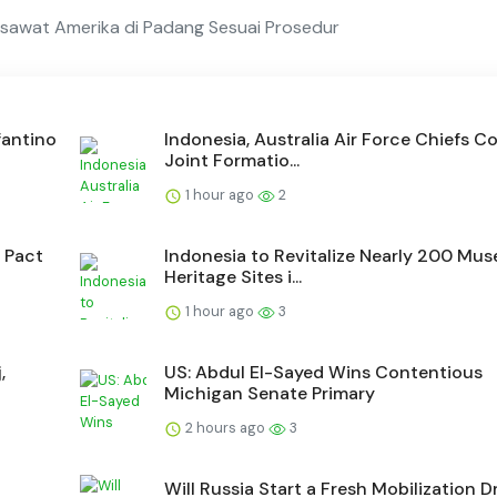
esawat Amerika di Padang Sesuai Prosedur
fantino
Indonesia, Australia Air Force Chiefs 
Joint Formatio...
1 hour ago
2
t Pact
Indonesia to Revitalize Nearly 200 Mu
Heritage Sites i...
1 hour ago
3
,
US: Abdul El-Sayed Wins Contentious
Michigan Senate Primary
2 hours ago
3
Will Russia Start a Fresh Mobilization D