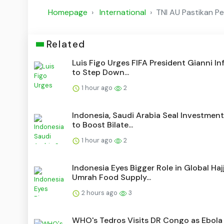
Homepage
International
TNI AU Pastikan P
Related
Luis Figo Urges FIFA President Gianni In
to Step Down...
1 hour ago
2
Indonesia, Saudi Arabia Seal Investmen
to Boost Bilate...
1 hour ago
2
Indonesia Eyes Bigger Role in Global Hajj
Umrah Food Supply...
2 hours ago
3
WHO's Tedros Visits DR Congo as Ebola