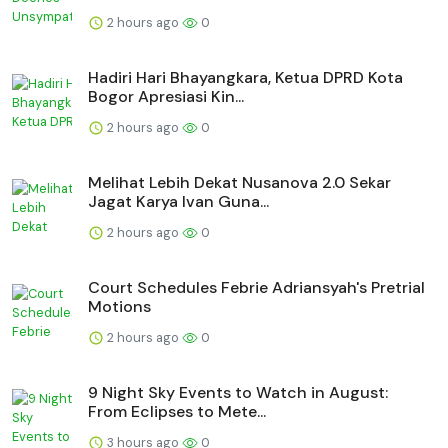
2 hours ago
0
Hadiri Hari Bhayangkara, Ketua DPRD Kota
Bogor Apresiasi Kin...
2 hours ago
0
Melihat Lebih Dekat Nusanova 2.0 Sekar
Jagat Karya Ivan Guna...
2 hours ago
0
Court Schedules Febrie Adriansyah's Pretrial
Motions
2 hours ago
0
9 Night Sky Events to Watch in August:
From Eclipses to Mete...
3 hours ago
0