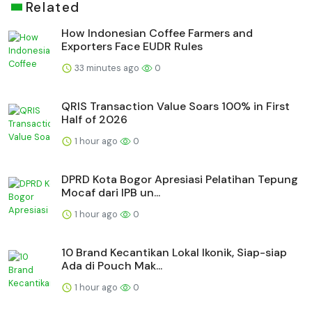
Related
How Indonesian Coffee Farmers and
Exporters Face EUDR Rules
33 minutes ago
0
QRIS Transaction Value Soars 100% in First
Half of 2026
1 hour ago
0
DPRD Kota Bogor Apresiasi Pelatihan Tepung
Mocaf dari IPB un...
1 hour ago
0
10 Brand Kecantikan Lokal Ikonik, Siap-siap
Ada di Pouch Mak...
1 hour ago
0